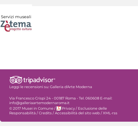
Servizi museali
Leggi le recensioni su:
Galleria d'Arte Moderna
Via Francesco Crispi 24 - 00187 Roma - Tel. 060608 E-mail:
info@galleriaartemodernaroma.it
© 2017 Musei in Comune
/
Privacy
/
Esclusione delle
Responsabilità
/
Credits
/
Accessibilità del sito web
/
XML-rss