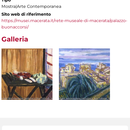
Tipo
Mostra|Arte Contemporanea
Sito web di riferimento
https://musei.macerata.it/rete-museale-di-macerata/palazzo-
buonaccorsi/
Galleria