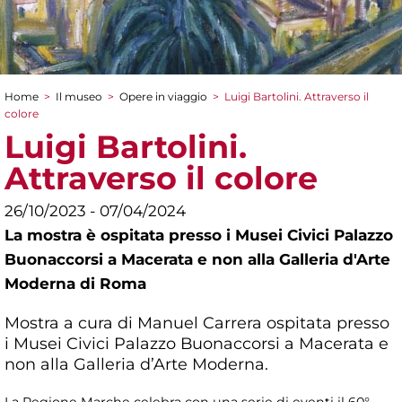
Home
>
Il museo
>
Opere in viaggio
>
Luigi Bartolini. Attraverso il
Tu sei qui
colore
Luigi Bartolini.
Attraverso il colore
26/10/2023 - 07/04/2024
La mostra è ospitata presso i Musei Civici Palazzo
Buonaccorsi a Macerata e non alla Galleria d'Arte
Moderna di Roma
Mostra a cura di Manuel Carrera ospitata presso
i Musei Civici Palazzo Buonaccorsi a Macerata e
non alla Galleria d’Arte Moderna.