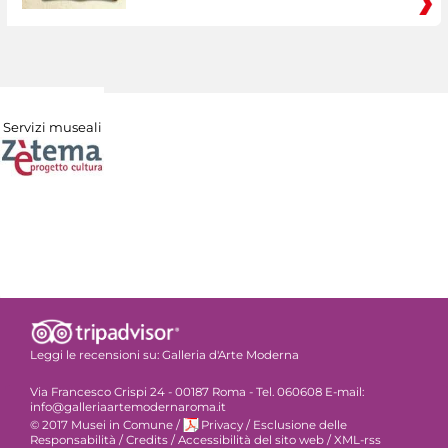
Servizi museali
Leggi le recensioni su:
Galleria d'Arte Moderna
Via Francesco Crispi 24 - 00187 Roma - Tel. 060608 E-mail:
info@galleriaartemodernaroma.it
© 2017 Musei in Comune
/
Privacy
/
Esclusione delle
Responsabilità
/
Credits
/
Accessibilità del sito web
/
XML-rss