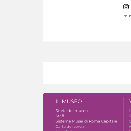
mus
IL MUSEO
Storia del museo
Staff
B
Sistema Musei di Roma Capitale
S
Carta dei servizi