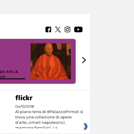
7 nuovi in-
painting tour
sulla piattaforma
le Arts &
Google Arts &
ure
Culture
04/10/2018
Al piano terra di #PalazzoPrimoli si
trova una collezione di opere
d’arte, cimeli napoleonici,
memorie familiari. La