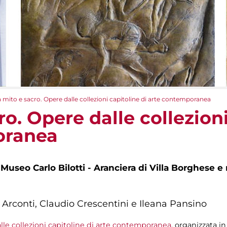
a mito e sacro. Opere dalle collezioni capitoline di arte contemporanea
ro. Opere dalle collezioni
oranea
 Museo Carlo Bilotti - Aranciera di Villa Borghese e 
 Arconti, Claudio Crescentini e Ileana Pansino
lle collezioni capitoline di arte contemporanea
, organizzata i