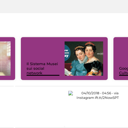
Il Sistema Musei
sui social
Goog
network
Cult