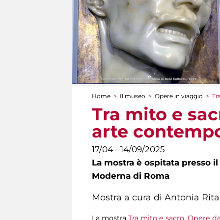
Home
>
Il museo
>
Opere in viaggio
>
Tr
Tu sei qui
Tra mito e sac
arte contemp
17/04 - 14/09/2025
La mostra è ospitata presso il
Moderna di Roma
Mostra a cura di Antonia Rita
La mostra
Tra mito e sacro. Opere da