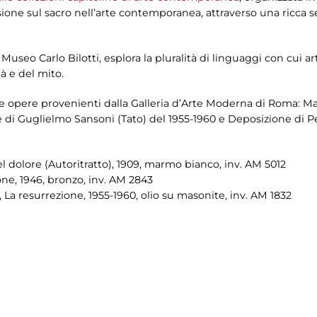
sione sul sacro nell’arte contemporanea, attraverso una ricca 
 Museo Carlo Bilotti, esplora la pluralità di linguaggi con cui a
tà e del mito.
re opere provenienti dalla Galleria d’Arte Moderna di Roma: Ma
e di Guglielmo Sansoni (Tato) del 1955-1960 e Deposizione di Per
l dolore (Autoritratto), 1909, marmo bianco, inv. AM 5012
one, 1946, bronzo, inv. AM 2843
La resurrezione, 1955-1960, olio su masonite, inv. AM 1832