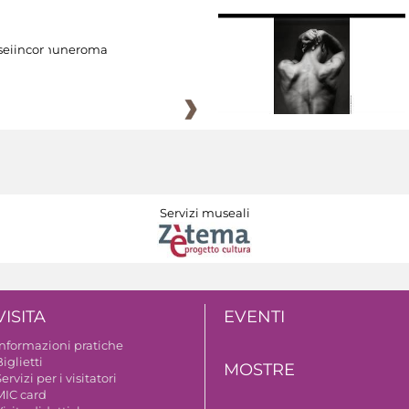
eiincomuneroma
Servizi museali
VISITA
EVENTI
Informazioni pratiche
iglietti
MOSTRE
ervizi per i visitatori
MIC card