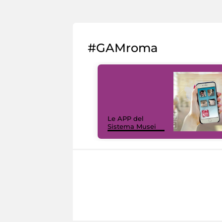
#GAMroma
Le APP del
Sistema Musei