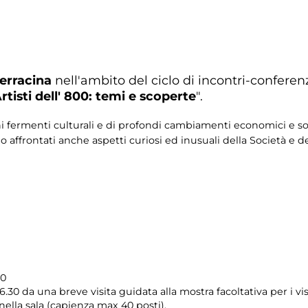
erracina
nell'ambito del ciclo di incontri-conferen
rtisti dell' 800: temi e scoperte
".
chi fermenti culturali e di profondi cambiamenti economici e soc
 affrontati anche aspetti curiosi ed inusuali della Società e d
00
.30 da una breve visita guidata alla mostra facoltativa per i vis
ella sala (capienza max 40 posti).