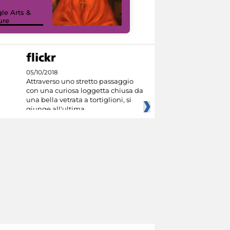
sulla piattaforma
le Arts &
Google Arts &
ure
Culture
05/10/2018
Attraverso uno stretto passaggio
con una curiosa loggetta chiusa da
una bella vetrata a tortiglioni, si
giunge all'ultima