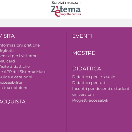
Servizi museali
VISITA
EVENTI
Informazioni pratiche
iglietti
MOSTRE
ervizi per i visitatori
MIC card
isite didattiche
DIDATTICA
Le APP del Sistema Musei
Didattica per le scuole
Guide e cataloghi
ccessibilità
Didattica per tutti
La tua opinione
Incontri per docenti e studenti
universitari
Progetti accessibili
ACQUISTA