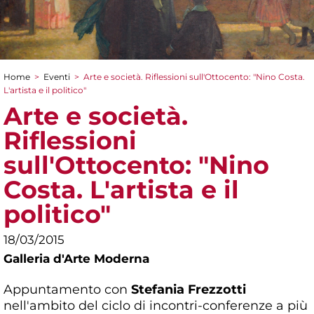
Home
>
Eventi
>
Arte e società. Riflessioni sull'Ottocento: "Nino Costa.
Tu sei qui
L'artista e il politico"
Arte e società.
Riflessioni
sull'Ottocento: "Nino
Costa. L'artista e il
politico"
18/03/2015
Galleria d'Arte Moderna
Appuntamento con
Stefania Frezzotti
nell'ambito del ciclo di incontri-conferenze a più