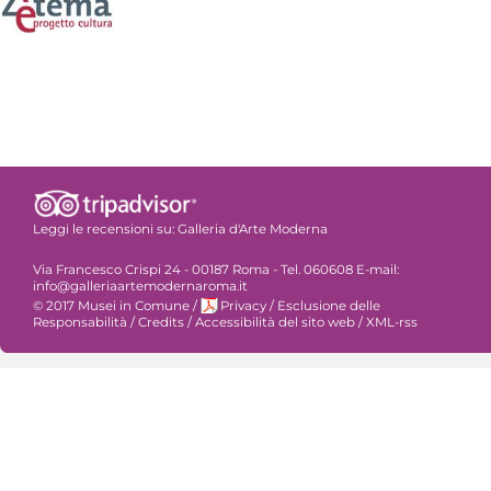
Leggi le recensioni su:
Galleria d'Arte Moderna
Via Francesco Crispi 24 - 00187 Roma - Tel. 060608 E-mail:
info@galleriaartemodernaroma.it
© 2017 Musei in Comune
/
Privacy
/
Esclusione delle
Responsabilità
/
Credits
/
Accessibilità del sito web
/
XML-rss