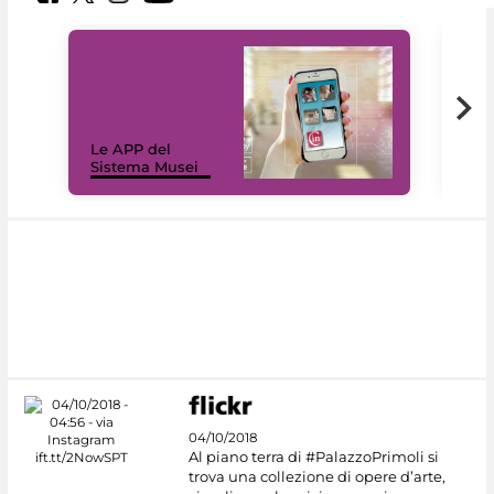
Il 
Le APP del
Mus
Sistema Musei
net
04/10/2018
Al piano terra di #PalazzoPrimoli si
trova una collezione di opere d’arte,