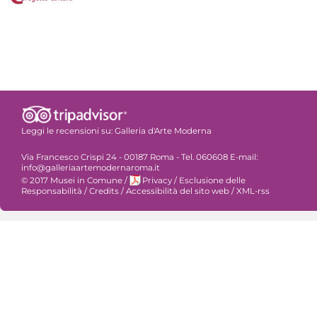
Leggi le recensioni su:
Galleria d'Arte Moderna
Via Francesco Crispi 24 - 00187 Roma - Tel. 060608 E-mail:
info@galleriaartemodernaroma.it
© 2017 Musei in Comune
/
Privacy
/
Esclusione delle
Responsabilità
/
Credits
/
Accessibilità del sito web
/
XML-rss