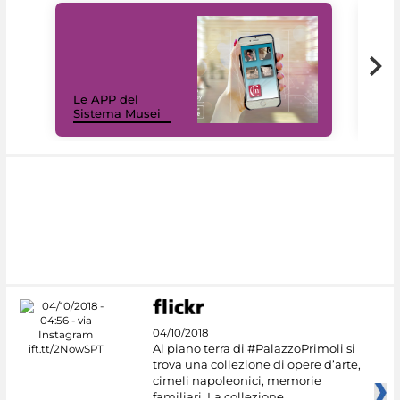
Il 
Le APP del
Mus
Sistema Musei
net
04/10/2018
Al piano terra di #PalazzoPrimoli si
trova una collezione di opere d’arte,
cimeli napoleonici, memorie
familiari. La collezione