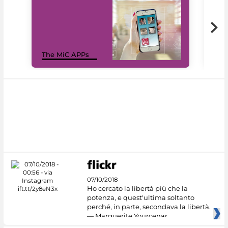
MiC
The MiC APPs
net
07/10/2018
Ho cercato la libertà più che la
potenza, e quest'ultima soltanto
perché, in parte, secondava la libertà.
— Marguerite Yourcenar