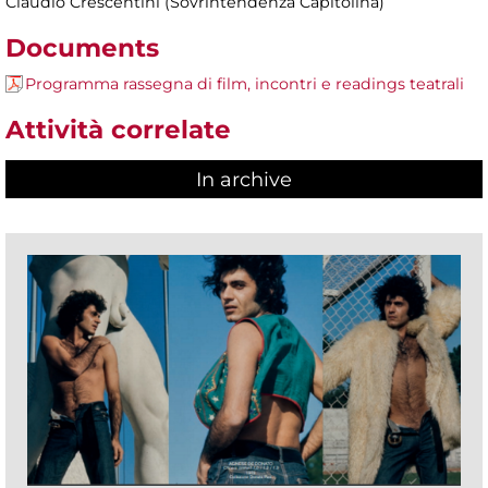
Claudio Crescentini (Sovrintendenza Capitolina)
Documents
Programma rassegna di film, incontri e readings teatrali
Attività correlate
In archive