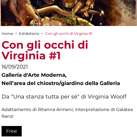
Home
>
Exhibitions
>
Con gli occhi di Virginia #1
You are here
Con gli occhi di
Virginia #1
16/09/2021
Galleria d'Arte Moderna,
Nellʼarea del chiostro/giardino della Galleria
Da "Una stanza tutta per sé" di Virginia Woolf
Adattamento di Ritanna Armeni; interpretazione di Galatea
Ranzi
Free