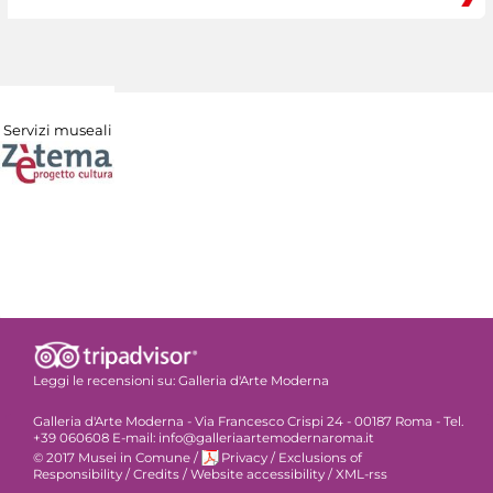
Servizi museali
Leggi le recensioni su:
Galleria d'Arte Moderna
Galleria d'Arte Moderna - Via Francesco Crispi 24 - 00187 Roma - Tel.
+39 060608 E-mail: info@galleriaartemodernaroma.it
© 2017 Musei in Comune
/
Privacy
/
Exclusions of
Responsibility
/
Credits
/
Website accessibility
/
XML-rss