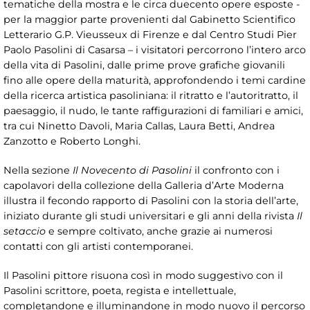
tematiche della mostra e le circa duecento opere esposte -
per la maggior parte provenienti dal Gabinetto Scientifico
Letterario G.P. Vieusseux di Firenze e dal Centro Studi Pier
Paolo Pasolini di Casarsa – i visitatori percorrono l’intero arco
della vita di Pasolini, dalle prime prove grafiche giovanili
fino alle opere della maturità, approfondendo i temi cardine
della ricerca artistica pasoliniana: il ritratto e l’autoritratto, il
paesaggio, il nudo, le tante raffigurazioni di familiari e amici,
tra cui Ninetto Davoli, Maria Callas, Laura Betti, Andrea
Zanzotto e Roberto Longhi.
Nella sezione
Il Novecento di Pasolini
il confronto con i
capolavori della collezione della Galleria d’Arte Moderna
illustra il fecondo rapporto di Pasolini con la storia dell’arte,
iniziato durante gli studi universitari e gli anni della rivista
Il
setaccio
e sempre coltivato, anche grazie ai numerosi
contatti con gli artisti contemporanei.
Il Pasolini pittore risuona così in modo suggestivo con il
Pasolini scrittore, poeta, regista e intellettuale,
completandone e illuminandone in modo nuovo il percorso