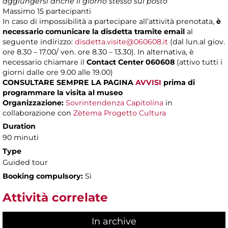
aggiungersi anche il giorno stesso sul posto
Massimo
15 partecipanti
In caso di impossibilità a partecipare all’attività prenotata,
è
necessario comunicare la disdetta tramite email
al
seguente indirizzo:
disdetta.visite@060608.it
(dal lun.al giov.
ore 8.30 – 17.00/ ven. ore 8.30 – 13.30). In alternativa, è
necessario chiamare il
Contact Center 060608
(attivo tutti i
giorni dalle ore 9.00 alle 19.00)
CONSULTARE SEMPRE LA PAGINA
AVVISI
prima di
programmare la visita al museo
Organizzazione:
Sovrintendenza Capitolina
in
collaborazione con
Zètema Progetto Cultura
Duration
90 minuti
Type
Guided tour
Booking compulsory:
Sì
Attività correlate
In archive