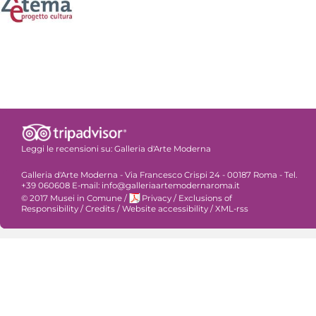
Leggi le recensioni su:
Galleria d'Arte Moderna
Galleria d'Arte Moderna - Via Francesco Crispi 24 - 00187 Roma - Tel.
+39 060608 E-mail: info@galleriaartemodernaroma.it
© 2017 Musei in Comune
/
Privacy
/
Exclusions of
Responsibility
/
Credits
/
Website accessibility
/
XML-rss