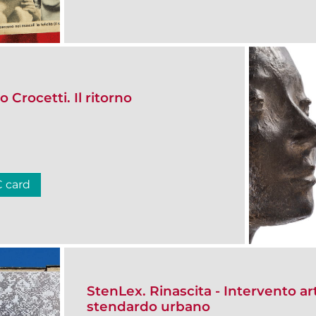
 Crocetti. Il ritorno
C card
StenLex. Rinascita - Intervento art
stendardo urbano