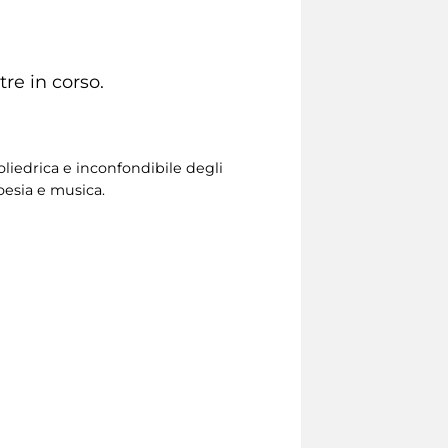
re in corso.
liedrica e inconfondibile degli
poesia e musica.