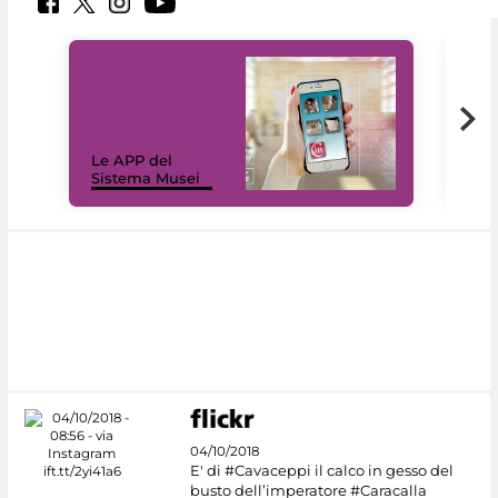
Il 
Le APP del
Mus
Sistema Musei
net
04/10/2018
E' di #Cavaceppi il calco in gesso del
busto dell’imperatore #Caracalla