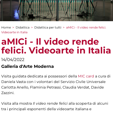
Home
>
Didattica
>
Didattica per tutti
>
aMICi - Il video rende felici.
Tu sei qui
Videoarte in Italia
aMICi - Il video rende
felici. Videoarte in Italia
14/04/2022
Galleria d'Arte Moderna
Visita guidata dedicata ai possessori della
MIC card
a cura di
Daniela Vasta con i volontari del Servizio Civile Universale
Carlotta Anello, Flaminia Petrassi, Claudia Verdat, Davide
Zazzini.
Visita alla mostra
Il video rende felici
alla scoperta di alcuni
tra i principali esponenti della videoarte italiana e