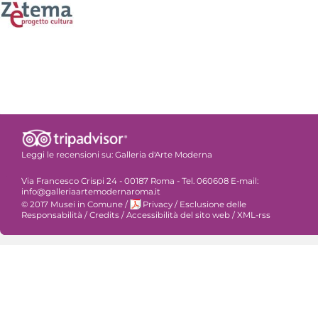
Leggi le recensioni su:
Galleria d'Arte Moderna
Via Francesco Crispi 24 - 00187 Roma - Tel. 060608 E-mail:
info@galleriaartemodernaroma.it
© 2017 Musei in Comune
/
Privacy
/
Esclusione delle
Responsabilità
/
Credits
/
Accessibilità del sito web
/
XML-rss