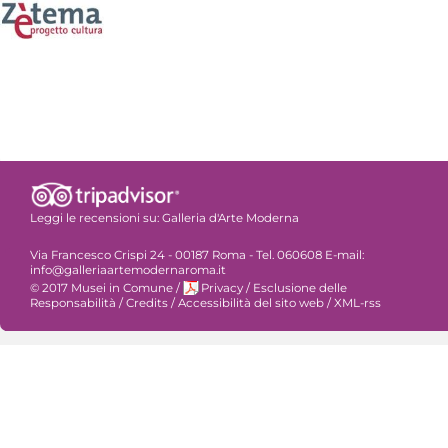
Leggi le recensioni su:
Galleria d'Arte Moderna
Via Francesco Crispi 24 - 00187 Roma - Tel. 060608 E-mail:
info@galleriaartemodernaroma.it
© 2017 Musei in Comune
/
Privacy
/
Esclusione delle
Responsabilità
/
Credits
/
Accessibilità del sito web
/
XML-rss