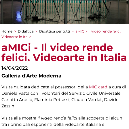
Home
>
Didattica
>
Didattica per tutti
>
aMICi - Il video rende felici.
Tu sei qui
Videoarte in Italia
aMICi - Il video rende
felici. Videoarte in Italia
14/04/2022
Galleria d'Arte Moderna
Visita guidata dedicata ai possessori della
MIC card
a cura di
Daniela Vasta con i volontari del Servizio Civile Universale
Carlotta Anello, Flaminia Petrassi, Claudia Verdat, Davide
Zazzini.
Visita alla mostra
Il video rende felici
alla scoperta di alcuni
tra i principali esponenti della videoarte italiana e