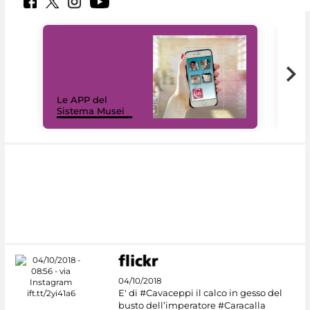
Il 
Le APP del
Mus
Sistema Musei
net
04/10/2018
E' di #Cavaceppi il calco in gesso del
busto dell’imperatore #Caracalla