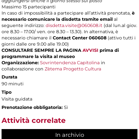
aggiungersi anche il giorno stesso sul posto
Massimo
15 partecipanti
In caso di impossibilità a partecipare all’attività prenotata,
è
necessario comunicare la disdetta tramite email
al
seguente indirizzo:
disdetta.visite@060608.it
(dal lun.al giov.
ore 8.30 – 17.00/ ven. ore 8.30 – 13.30). In alternativa, è
necessario chiamare il
Contact Center 060608
(attivo tutti i
giorni dalle ore 9.00 alle 19.00)
CONSULTARE SEMPRE LA PAGINA
AVVISI
prima di
programmare la visita al museo
Organizzazione:
Sovrintendenza Capitolina
in
collaborazione con
Zètema Progetto Cultura
Durata
90 minuti
Tipo
Visita guidata
Prenotazione obbligatoria:
Sì
Attività correlate
In archivio