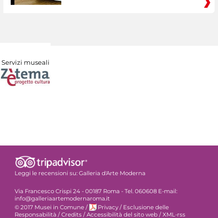
Servizi museali
Leggi le recensioni su:
Galleria d'Arte Moderna
Via Francesco Crispi 24 - 00187 Roma - Tel. 060608 E-mail:
info@galleriaartemodernaroma.it
© 2017 Musei in Comune
/
Privacy
/
Esclusione delle
Responsabilità
/
Credits
/
Accessibilità del sito web
/
XML-rss