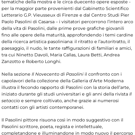
tematiche della mostra e le circa duecento opere esposte -
per la maggior parte provenienti dal Gabinetto Scientifico
Letterario G.P. Vieusseux di Firenze e dal Centro Studi Pier
Paolo Pasolini di Casarsa – i visitatori percorrono l’intero arco
della vita di Pasolini, dalle prime prove grafiche giovanili
fino alle opere della maturità, approfondendo i temi cardine
della ricerca artistica pasoliniana: il ritratto e l’autoritratto, il
paesaggio, il nudo, le tante raffigurazioni di familiari e amici,
tra cui Ninetto Davoli, Maria Callas, Laura Betti, Andrea
Zanzotto e Roberto Longhi.
Nella sezione
Il Novecento di Pasolini
il confronto con i
capolavori della collezione della Galleria d’Arte Moderna
illustra il fecondo rapporto di Pasolini con la storia dell’arte,
iniziato durante gli studi universitari e gli anni della rivista
Il
setaccio
e sempre coltivato, anche grazie ai numerosi
contatti con gli artisti contemporanei.
Il Pasolini pittore risuona così in modo suggestivo con il
Pasolini scrittore, poeta, regista e intellettuale,
completandone e illuminandone in modo nuovo il percorso