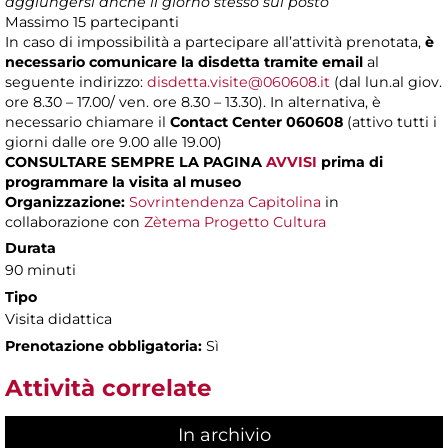
aggiungersi anche il giorno stesso sul posto
Massimo
15 partecipanti
In caso di impossibilità a partecipare all’attività prenotata,
è
necessario comunicare la disdetta tramite email
al
seguente indirizzo:
disdetta.visite@060608.it
(dal lun.al giov.
ore 8.30 – 17.00/ ven. ore 8.30 – 13.30). In alternativa, è
necessario chiamare il
Contact Center 060608
(attivo tutti i
giorni dalle ore 9.00 alle 19.00)
CONSULTARE SEMPRE LA PAGINA
AVVISI
prima di
programmare la visita al museo
Organizzazione:
Sovrintendenza Capitolina
in
collaborazione con
Zètema Progetto Cultura
Durata
90 minuti
Tipo
Visita didattica
Prenotazione obbligatoria:
Sì
Attività correlate
In archivio