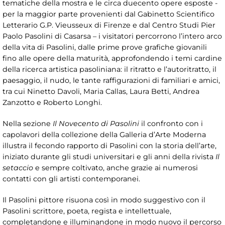
tematiche della mostra e le circa duecento opere esposte -
per la maggior parte provenienti dal Gabinetto Scientifico
Letterario G.P. Vieusseux di Firenze e dal Centro Studi Pier
Paolo Pasolini di Casarsa – i visitatori percorrono l’intero arco
della vita di Pasolini, dalle prime prove grafiche giovanili
fino alle opere della maturità, approfondendo i temi cardine
della ricerca artistica pasoliniana: il ritratto e l’autoritratto, il
paesaggio, il nudo, le tante raffigurazioni di familiari e amici,
tra cui Ninetto Davoli, Maria Callas, Laura Betti, Andrea
Zanzotto e Roberto Longhi.
Nella sezione
Il Novecento di Pasolini
il confronto con i
capolavori della collezione della Galleria d’Arte Moderna
illustra il fecondo rapporto di Pasolini con la storia dell’arte,
iniziato durante gli studi universitari e gli anni della rivista
Il
setaccio
e sempre coltivato, anche grazie ai numerosi
contatti con gli artisti contemporanei.
Il Pasolini pittore risuona così in modo suggestivo con il
Pasolini scrittore, poeta, regista e intellettuale,
completandone e illuminandone in modo nuovo il percorso