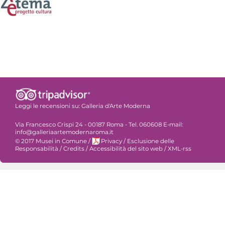
Leggi le recensioni su:
Galleria d'Arte Moderna
Via Francesco Crispi 24 - 00187 Roma - Tel. 060608 E-mail:
info@galleriaartemodernaroma.it
© 2017 Musei in Comune
/
Privacy
/
Esclusione delle
Responsabilità
/
Credits
/
Accessibilità del sito web
/
XML-rss