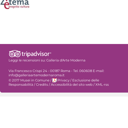
Leggi le recensioni su:
Galleria d'Arte Moderna
Via Francesco Crispi 24 - 00187 Roma - Tel. 060608 E-mail:
info@galleriaartemodernaroma.it
© 2017 Musei in Comune
/
Privacy
/
Esclusione delle
Responsabilità
/
Credits
/
Accessibilità del sito web
/
XML-rss