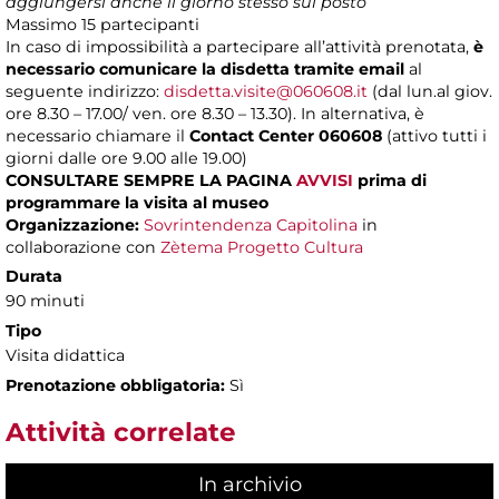
aggiungersi anche il giorno stesso sul posto
Massimo
15 partecipanti
In caso di impossibilità a partecipare all’attività prenotata,
è
necessario comunicare la disdetta tramite email
al
seguente indirizzo:
disdetta.visite@060608.it
(dal lun.al giov.
ore 8.30 – 17.00/ ven. ore 8.30 – 13.30). In alternativa, è
necessario chiamare il
Contact Center 060608
(attivo tutti i
giorni dalle ore 9.00 alle 19.00)
CONSULTARE SEMPRE LA PAGINA
AVVISI
prima di
programmare la visita al museo
Organizzazione:
Sovrintendenza Capitolina
in
collaborazione con
Zètema Progetto Cultura
Durata
90 minuti
Tipo
Visita didattica
Prenotazione obbligatoria:
Sì
Attività correlate
In archivio