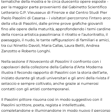
tematiche della mostra e le circa duecento opere esposte -
per la maggior parte provenienti dal Gabinetto Scientifico
Letterario G.P. Vieusseux di Firenze e dal Centro Studi Pier
Paolo Pasolini di Casarsa – i visitatori percorrono l’intero arco
della vita di Pasolini, dalle prime prove grafiche giovanili
fino alle opere della maturità, approfondendo i temi cardine
della ricerca artistica pasoliniana: il ritratto e l’autoritratto, il
paesaggio, il nudo, le tante raffigurazioni di familiari e amici,
tra cui Ninetto Davoli, Maria Callas, Laura Betti, Andrea
Zanzotto e Roberto Longhi.
Nella sezione
Il Novecento di Pasolini
il confronto con i
capolavori della collezione della Galleria d’Arte Moderna
illustra il fecondo rapporto di Pasolini con la storia dell’arte,
iniziato durante gli studi universitari e gli anni della rivista
Il
setaccio
e sempre coltivato, anche grazie ai numerosi
contatti con gli artisti contemporanei.
Il Pasolini pittore risuona così in modo suggestivo con il
Pasolini scrittore, poeta, regista e intellettuale,
completandone e illuminandone in modo nuovo il percorso