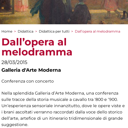
Home
>
Didattica
>
Didattica per tutti
>
Dall’opera al melodramma
Tu sei qui
Dall’opera al
melodramma
28/03/2015
Galleria d'Arte Moderna
Conferenza con concerto
Nella splendida Galleria d’Arte Moderna, una conferenza
sulle tracce della storia musicale a cavallo tra ‘800 e ‘900.
Un’esperienza sensoriale innanzitutto, dove le opere viste e
i brani ascoltati verranno raccordati dalla voce dello storico
dell’arte, artefice di un itinerario tridimensionale di grande
suggestione.