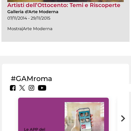
Artisti dell’Ottocento: Temi e Riscoperte
Galleria d'Arte Moderna
07/11/2014 - 29/11/2015
Mostra|Arte Moderna
#GAMroma
Il 
Le APP del
Mus