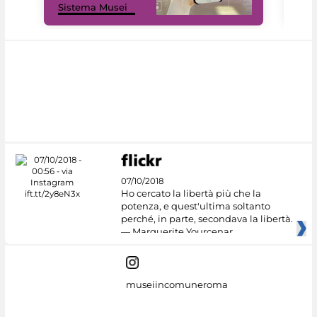
Sistema Musei
net
07/10/2018
Ho cercato la libertà più che la
potenza, e quest'ultima soltanto
perché, in parte, secondava la libertà.
— Marguerite Yourcenar
museiincomuneroma