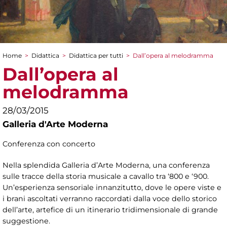
Home
>
Didattica
>
Didattica per tutti
>
Dall’opera al melodramma
Tu sei qui
Dall’opera al
melodramma
28/03/2015
Galleria d'Arte Moderna
Conferenza con concerto
Nella splendida Galleria d’Arte Moderna, una conferenza
sulle tracce della storia musicale a cavallo tra ‘800 e ‘900.
Un’esperienza sensoriale innanzitutto, dove le opere viste e
i brani ascoltati verranno raccordati dalla voce dello storico
dell’arte, artefice di un itinerario tridimensionale di grande
suggestione.