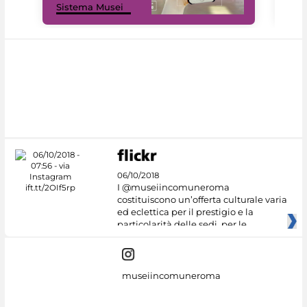
Sistema Musei
net
06/10/2018
I @museiincomuneroma
costituiscono un’offerta culturale varia
ed eclettica per il prestigio e la
particolarità delle sedi, per le
museiincomuneroma