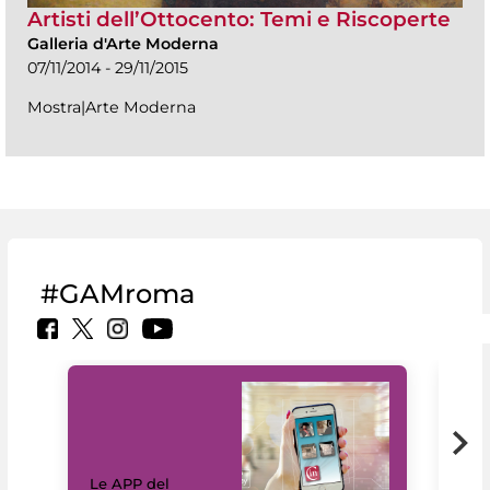
Artisti dell’Ottocento: Temi e Riscoperte
Galleria d'Arte Moderna
07/11/2014 - 29/11/2015
Mostra|Arte Moderna
#GAMroma
Il 
Le APP del
Mus