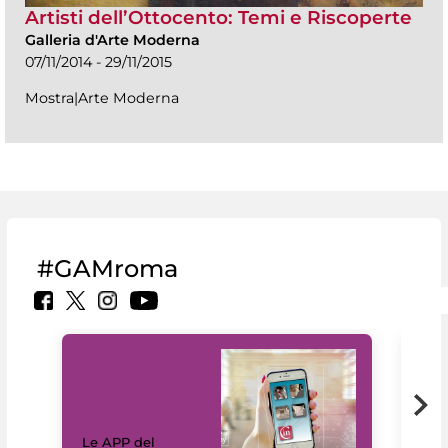
Artisti dell’Ottocento: Temi e Riscoperte
Galleria d'Arte Moderna
07/11/2014 - 29/11/2015
Mostra|Arte Moderna
#GAMroma
Il 
Le APP del
Mus