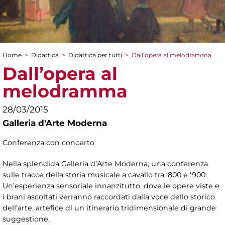
Home
>
Didattica
>
Didattica per tutti
>
Dall’opera al melodramma
Tu sei qui
Dall’opera al
melodramma
28/03/2015
Galleria d'Arte Moderna
Conferenza con concerto
Nella splendida Galleria d’Arte Moderna, una conferenza
sulle tracce della storia musicale a cavallo tra ‘800 e ‘900.
Un’esperienza sensoriale innanzitutto, dove le opere viste e
i brani ascoltati verranno raccordati dalla voce dello storico
dell’arte, artefice di un itinerario tridimensionale di grande
suggestione.