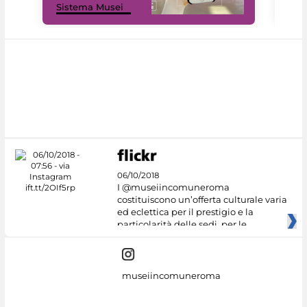
Sistema Musei
net
06/10/2018
I @museiincomuneroma
costituiscono un’offerta culturale varia
ed eclettica per il prestigio e la
particolarità delle sedi, per le
museiincomuneroma