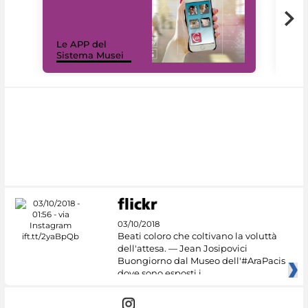
Il 
Le APP del
Mus
Sistema Musei
net
03/10/2018
Beati coloro che coltivano la voluttà
dell'attesa. — Jean Josipovici
Buongiorno dal Museo dell'#AraPacis
dove sono esposti i