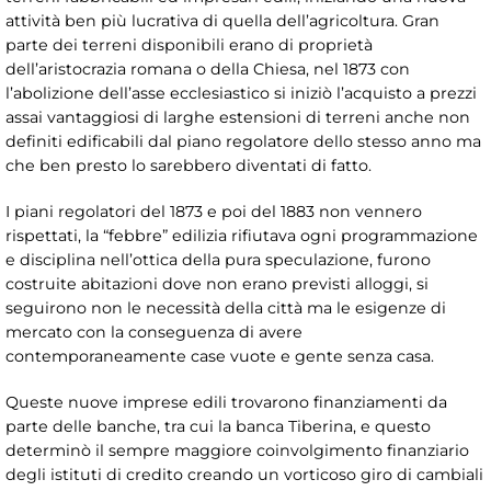
attività ben più lucrativa di quella dell’agricoltura. Gran
parte dei terreni disponibili erano di proprietà
dell’aristocrazia romana o della Chiesa, nel 1873 con
l’abolizione dell’asse ecclesiastico si iniziò l’acquisto a prezzi
assai vantaggiosi di larghe estensioni di terreni anche non
definiti edificabili dal piano regolatore dello stesso anno ma
che ben presto lo sarebbero diventati di fatto.
I piani regolatori del 1873 e poi del 1883 non vennero
rispettati, la “febbre” edilizia rifiutava ogni programmazione
e disciplina nell’ottica della pura speculazione, furono
costruite abitazioni dove non erano previsti alloggi, si
seguirono non le necessità della città ma le esigenze di
mercato con la conseguenza di avere
contemporaneamente case vuote e gente senza casa.
Queste nuove imprese edili trovarono finanziamenti da
parte delle banche, tra cui la banca Tiberina, e questo
determinò il sempre maggiore coinvolgimento finanziario
degli istituti di credito creando un vorticoso giro di cambiali