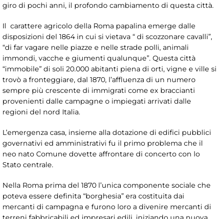
giro di pochi anni, il profondo cambiamento di questa città.
Il carattere agricolo della Roma papalina emerge dalle
disposizioni del 1864 in cui si vietava “ di scozzonare cavalli”,
“di far vagare nelle piazze e nelle strade polli, animali
immondi, vacche e giumenti qualunque”. Questa città
“immobile” di soli 20.000 abitanti piena di orti, vigne e ville si
trovò a fronteggiare, dal 1870, l’affluenza di un numero
sempre più crescente di immigrati come ex braccianti
provenienti dalle campagne o impiegati arrivati dalle
regioni del nord Italia.
L’emergenza casa, insieme alla dotazione di edifici pubblici
governativi ed amministrativi fu il primo problema che il
neo nato Comune dovette affrontare di concerto con lo
Stato centrale.
Nella Roma prima del 1870 l’unica componente sociale che
poteva essere definita “borghesia” era costituita dai
mercanti di campagna e furono loro a divenire mercanti di
terreni fabbricabili ed impresari edili, iniziando una nuova