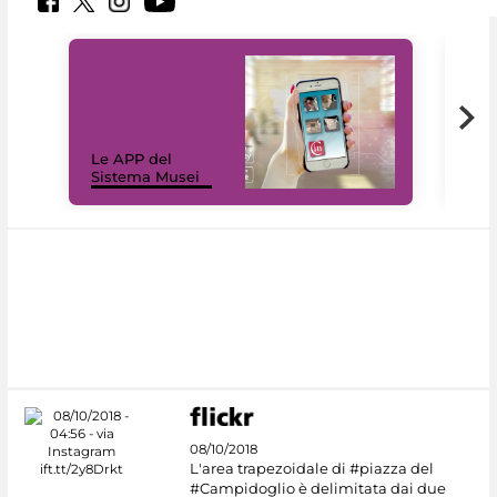
Il 
Le APP del
Mus
Sistema Musei
net
08/10/2018
L'area trapezoidale di #piazza del
#Campidoglio è delimitata dai due