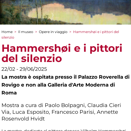
Home
>
Il museo
>
Opere in viaggio
>
Hammershøi e i pittori del
Tu sei qui
silenzio
Hammershøi e i pittori
del silenzio
22/02 - 29/06/2025
La mostra è ospitata presso il Palazzo Roverella di
Rovigo e non alla Galleria d'Arte Moderna di
Roma
Mostra a cura di Paolo Bolpagni, Claudia Cieri
Via, Luca Esposito, Francesco Parisi, Annette
Rosenvold Hvidt