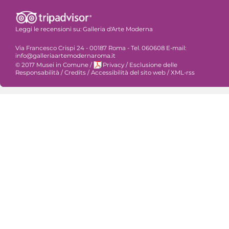
Leggi le recensioni su:
Galleria d'Arte Moderna
Via Francesco Crispi 24 - 00187 Roma - Tel. 060608 E-mail:
info@galleriaartemodernaroma.it
© 2017 Musei in Comune
/
Privacy
/
Esclusione delle
Responsabilità
/
Credits
/
Accessibilità del sito web
/
XML-rss