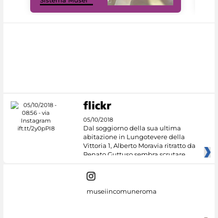
Sistema Musei
net
05/10/2018
Dal soggiorno della sua ultima
abitazione in Lungotevere della
Vittoria 1, Alberto Moravia ritratto da
Renato Guttuso sembra scrutare
museiincomuneroma