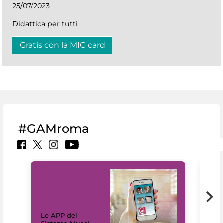
25/07/2023
Didattica per tutti
Gratis con la MIC card
#GAMroma
Il 
Le APP del
Mus