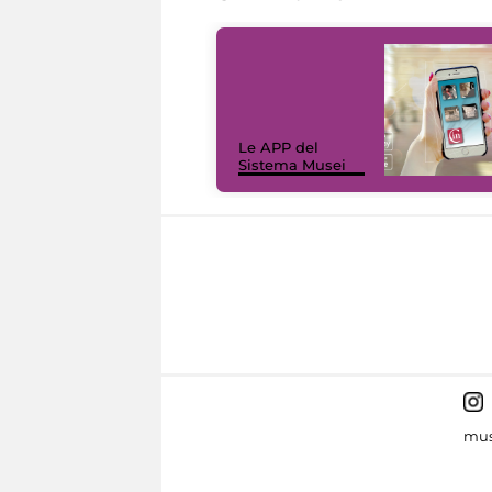
Le APP del
Sistema Musei
mus