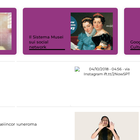
Il Sistema Musei
sui social
Goog
network
Cult
eiincomuneroma