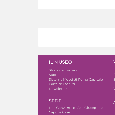
IL MUSEO
Storia del museo
Staff
B
Sistema Musei di Roma Capitale
S
Carta dei servizi
Newsletter
V
SEDE
A
L'ex Convento di San Giuseppe a
Capo le Case