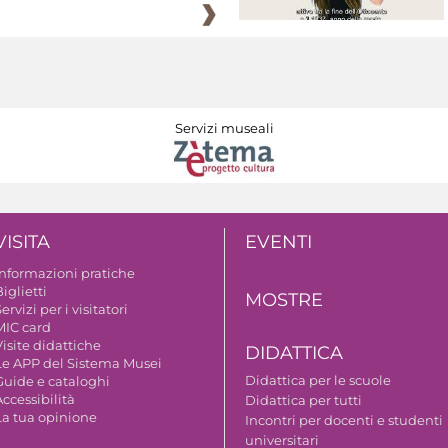
Servizi museali
VISITA
EVENTI
Informazioni pratiche
iglietti
MOSTRE
ervizi per i visitatori
MIC card
isite didattiche
DIDATTICA
Le APP del Sistema Musei
Didattica per le scuole
Guide e cataloghi
ccessibilità
Didattica per tutti
La tua opinione
Incontri per docenti e studenti
universitari