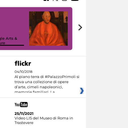
7 nuovi in-
painting tour
sulla piattaforma
le Arts &
Google Arts &
ure
Culture
04/10/2018
Al piano terra di #PalazzoPrimoli si
trova una collezione di opere
d’arte, cimeli napoleonici,
memorie familiari. La
25/11/2021
Video LIS del Museo di Roma in
Trastevere