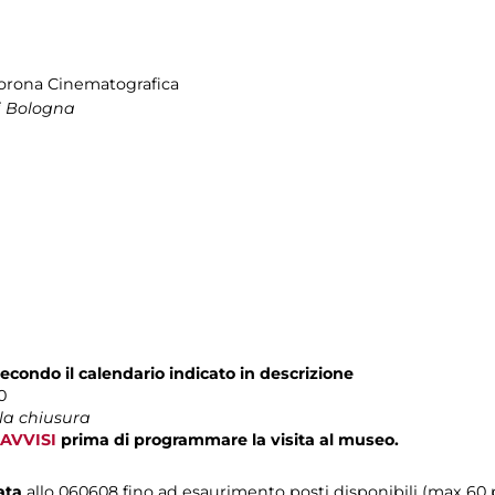
Corona Cinematografica
i Bologna
econdo il calendario indicato in descrizione
0
la chiusura
AVVISI
prima di programmare la visita al museo.
iata
allo 060608 fino ad esaurimento posti disponibili (max 60