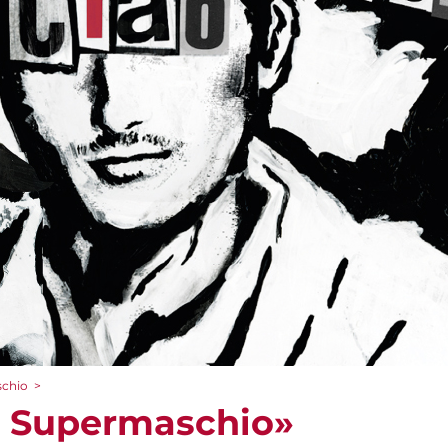
chio
>
 Supermaschio»