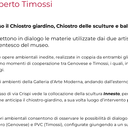
berto Timossi
o il Chiostro giardino, Chiostro delle sculture e ball
ono in dialogo le materie utilizzate dai due artis
centesco del museo.
 opere ambientali inedite, realizzate in coppia da entrambi gli
no momenti di cooperazione tra Genovese e Timossi, i quali, in
gi.
rsi ambienti della Galleria d’Arte Moderna, andando dall’esterno 
resso di via Crispi vede la collocazione della scultura
Innesto
, pe
he anticipa il chiostro-giardino, a sua volta luogo d’intervento 
ri ambientali consentono di osservare le possibilità di dialogo t
pero (Genovese) e PVC (Timossi), configurate giungendo a un su