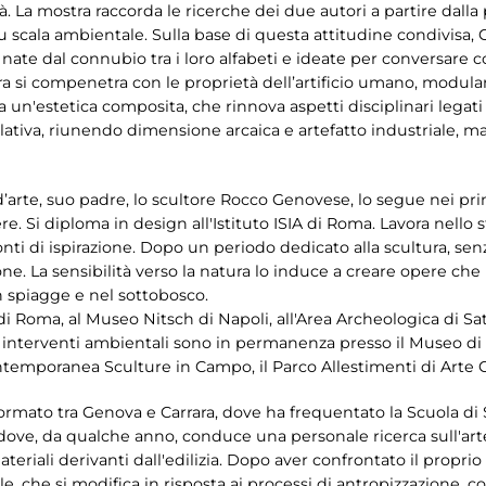
tà. La mostra raccorda le ricerche dei due autori a partire dal
u scala ambientale. Sulla base di questa attitudine condivisa, 
te dal connubio tra i loro alfabeti e ideate per conversare co
tura si compenetra con le proprietà dell’artificio umano, modul
va un'estetica composita, che rinnova aspetti disciplinari legati 
llativa, riunendo dimensione arcaica e artefatto industriale, ma
 d’arte, suo padre, lo scultore Rocco Genovese, lo segue nei p
re. Si diploma in design all'Istituto ISIA di Roma. Lavora nello s
fonti di ispirazione. Dopo un periodo dedicato alla scultura, senz
ne. La sensibilità verso la natura lo induce a creare opere che
n spiagge e nel sottobosco.
i Roma, al Museo Nitsch di Napoli, all'Area Archeologica di Sat
 interventi ambientali sono in permanenza presso il Museo di A
ntemporanea Sculture in Campo, il Parco Allestimenti di Arte
 formato tra Genova e Carrara, dove ha frequentato la Scuola di
 dove, da qualche anno, conduce una personale ricerca sull'ar
ateriali derivanti dall'edilizia. Dopo aver confrontato il proprio
e, che si modifica in risposta ai processi di antropizzazione, cos