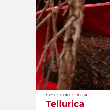
Home
>
Mostre
>
Tellurica
Tu sei qui
Tellurica