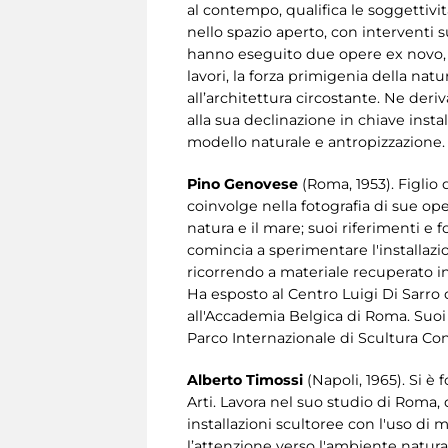
al contempo, qualifica le soggettivi
nello spazio aperto, con interventi s
hanno eseguito due opere ex novo, na
lavori, la forza primigenia della na
all’architettura circostante. Ne deri
alla sua declinazione in chiave insta
modello naturale e antropizzazione.
Pino Genovese
(Roma, 1953). Figlio
coinvolge nella fotografia di sue ope
natura e il mare; suoi riferimenti e 
comincia a sperimentare l'installazio
ricorrendo a materiale recuperato i
Ha esposto al Centro Luigi Di Sarro d
all'Accademia Belgica di Roma. Suoi
Parco Internazionale di Scultura Co
Alberto Timossi
(Napoli, 1965). Si è
Arti. Lavora nel suo studio di Roma,
installazioni scultoree con l'uso di m
l’attenzione verso l'ambiente natural