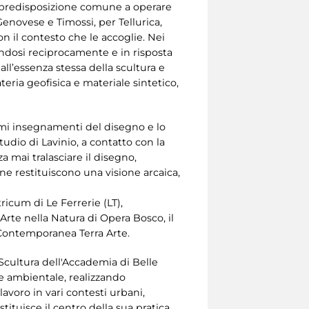
la predisposizione comune a operare
Genovese e Timossi, per Tellurica,
n il contesto che le accoglie. Nei
andosi reciprocamente e in risposta
all’essenza stessa della scultura e
teria geofisica e materiale sintetico,
rimi insegnamenti del disegno e lo
tudio di Lavinio, a contatto con la
a mai tralasciare il disegno,
 ne restituiscono una visione arcaica,
ricum di Le Ferrerie (LT),
rte nella Natura di Opera Bosco, il
 Contemporanea Terra Arte.
 Scultura dell'Accademia di Belle
te ambientale, realizzando
 lavoro in vari contesti urbani,
tituisce il centro della sua pratica