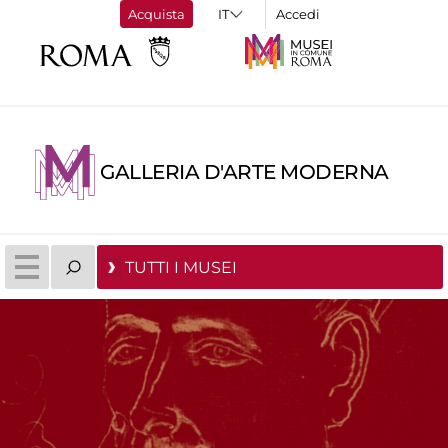
Acquista
Accedi
GALLERIA D'ARTE MODERNA
TUTTI I MUSEI