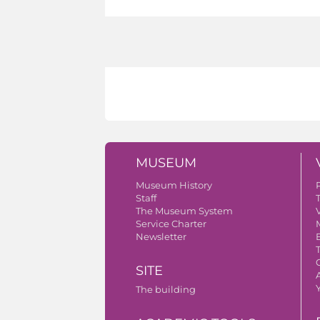
MUSEUM
Museum History
Staff
The Museum System
V
Service Charter
Newsletter
SITE
A
The building