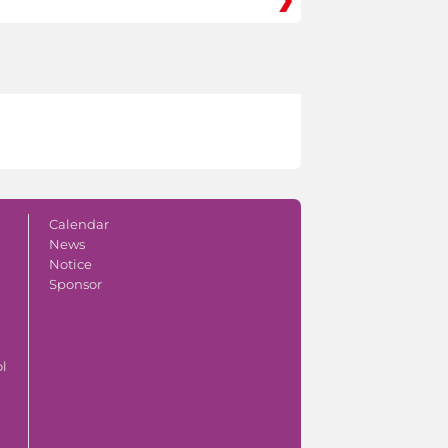
Calendar
News
Notice
Sponsor
ol