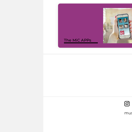
The MiC APPs
mus