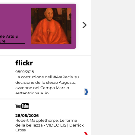
7 nuovi in-
painting tour
sulla piattaforma
le Arts &
Google Arts &
ure
Culture
08/10/2018
La costruzione dell'#AraPacis, su
decisione dello stesso Augusto,
avvenne nel Campo Marzio
settentrionale, in
28/05/2026
Robert Mapplethorpe. Le forme
della bellezza - VIDEO LIS | Derrick
Cross