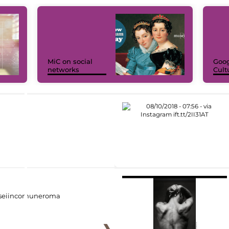
MiC on social
Goog
networks
Cult
eiincomuneroma