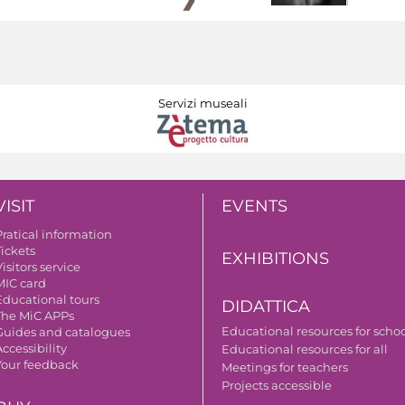
Servizi museali
VISIT
EVENTS
Pratical information
Tickets
EXHIBITIONS
isitors service
MIC card
Educational tours
DIDATTICA
The MiC APPs
Educational resources for scho
Guides and catalogues
ccessibility
Educational resources for all
Your feedback
Meetings for teachers
Projects accessible