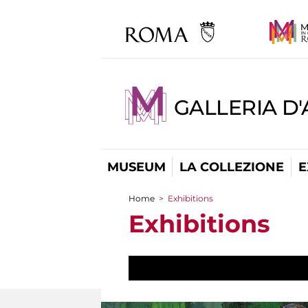
GALLERIA D
MUSEUM
LA COLLEZIONE
E
Home
>
Exhibitions
You are here
Exhibitions