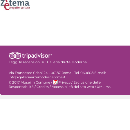
Leggi le recensioni su:
Galleria d'Arte Moderna
Via Francesco Crispi 24 - 00187 Roma - Tel. 060608 E-mail:
info@galleriaartemodernaroma.it
© 2017 Musei in Comune
/
Privacy
/
Esclusione delle
Responsabilità
/
Credits
/
Accessibilità del sito web
/
XML-rss