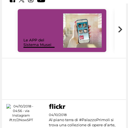
Il 
Le APP del
Mus
Sistema Musei
net
04/10/2018
Al piano terra di #PalazzoPrimoli si
trova una collezione di opere d’arte,