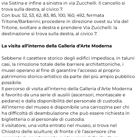
via Sistina e infine a sinistra in via Zucchelli. Il cancello si
trova sulla destra, al civico 7.
Con bus: 52, 53, 62, 83, 85, 100, 160, 492, fermata
Tritone/Barberini; procedere in direzione ovest su Via del
Tritone, svoltare a destra e prendere Via Zucchelli: la
destinazione si trova sulla destra, al civico 7.
La visita all’interno della Galleria d’Arte Moderna
Sebbene il carattere storico degli edifici impedisca, in taluni
casi, la rimozione totale delle barriere architettoniche, i
musei operano al fine di garantire l’accesso al proprio
patrimonio storico-artistico da parte del più ampio pubblico
possibile.
Il percorso di visita all’interno della Galleria d’Arte Moderna
è favorito da una serie di ausilii (ascensori, montascale e
pedane) e dalla disponibilità del personale di custodia.
All’interno del museo è disponibile una carrozzina per chi
ha difficoltà di deambulazione che può essere richiesta in
biglietteria o al personale di custodia.
Il visitatore, una volta entrato nel museo, si trova nel
Chiostro delle sculture; di fronte c’è l’ascensore che