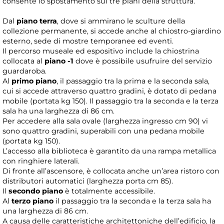
consente lo spostamento sui tre piani della struttura.
Dal
piano terra
, dove si ammirano le sculture della
collezione permanente, si accede anche al chiostro-giardino
esterno, sede di mostre temporanee ed eventi.
Il percorso museale ed espositivo include la chiostrina
collocata al
piano -1
dove è possibile usufruire del servizio
guardaroba.
Al
primo piano
, il passaggio tra la prima e la seconda sala,
cui si accede attraverso quattro gradini, è dotato di pedana
mobile (portata kg 150). Il passaggio tra la seconda e la terza
sala ha una larghezza di 86 cm.
Per accedere alla sala ovale (larghezza ingresso cm 90) vi
sono quattro gradini, superabili con una pedana mobile
(portata kg 150).
L’accesso alla biblioteca è garantito da una rampa metallica
con ringhiere laterali.
Di fronte all’ascensore, è collocata anche un’area ristoro con
distributori automatici (larghezza porta cm 85).
Il
secondo piano
è totalmente accessibile.
Al
terzo piano
il passaggio tra la seconda e la terza sala ha
una larghezza di 86 cm.
A causa delle caratteristiche architettoniche dell’edificio, la