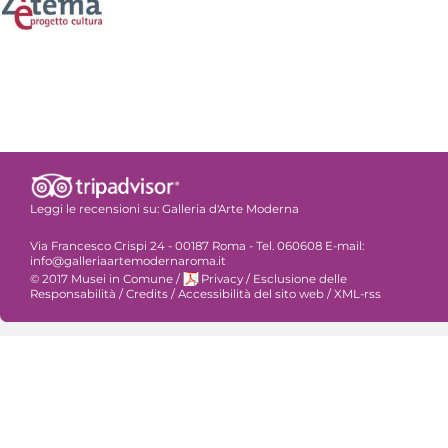
Leggi le recensioni su:
Galleria d'Arte Moderna
Via Francesco Crispi 24 - 00187 Roma - Tel. 060608 E-mail:
info@galleriaartemodernaroma.it
© 2017 Musei in Comune
/
Privacy
/
Esclusione delle
Responsabilità
/
Credits
/
Accessibilità del sito web
/
XML-rss