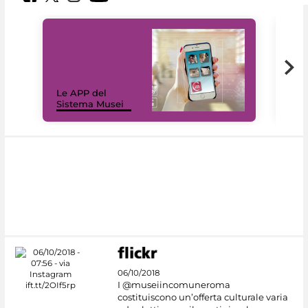
Il 
Le APP del
Mus
Sistema Musei
net
06/10/2018
I @museiincomuneroma
costituiscono un’offerta culturale varia