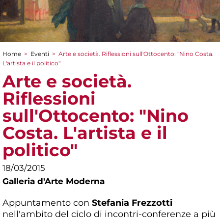
Home
>
Eventi
>
Arte e società. Riflessioni sull'Ottocento: "Nino Costa.
Tu sei qui
L'artista e il politico"
Arte e società.
Riflessioni
sull'Ottocento: "Nino
Costa. L'artista e il
politico"
18/03/2015
Galleria d'Arte Moderna
Appuntamento con
Stefania Frezzotti
nell'ambito del ciclo di incontri-conferenze a più